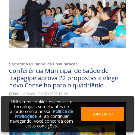
Secretaria Municipal de Comunicação
Conferência Municipal de Saúde de
Itapagipe aprova 22 propostas e elege
novo Conselho para o quadriênio
Publicado em: 08/07/2025 12:06
Utilizamos cookies essenciais e
tecnologias semelhantes de
acordo com a nossa
Política de
CONCORDO
Privacidade
e, ao continuar
navegando, você concorda com
estas condições.