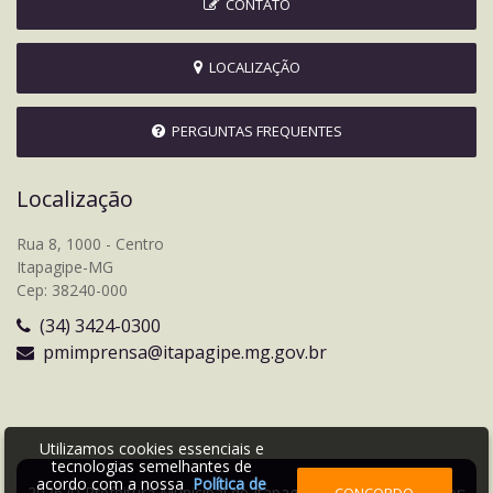
CONTATO
LOCALIZAÇÃO
PERGUNTAS FREQUENTES
Localização
Rua 8, 1000 - Centro
Itapagipe-MG
Cep: 38240-000
(34) 3424-0300
pmimprensa@itapagipe.mg.gov.br
Utilizamos cookies essenciais e
tecnologias semelhantes de
acordo com a nossa
Política de
2026 © Prefeitura Municipal de Itapagipe | Desenvolvido por:
CONCORDO