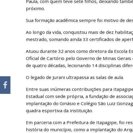
Paula, com quem teve sete filhos, deixando també
próximo.
Sua formação acadêmica sempre foi motivo de de
Ao longo da vida, conquistou mais de dez habilit
mestrado, somando ainda 33 certificados de aper
Atuou durante 32 anos como diretora da Escola E
Oficial de Cartório pelo Governo de Minas Gerais
de quatro décadas, lecionando 14 disciplinas difer
O legado de Jurani ultrapassa as salas de aula.
Entre suas inúmeras contribuições para Itapagipe
Estadual com sede própria, a fundação de associaç
implantação do Ginásio e Colégio São Luiz Gonzaga
quadra esportiva da instituição.
Em parceria com a Prefeitura de Itapagipe, foi r
história do município, como a implantação do Arqu