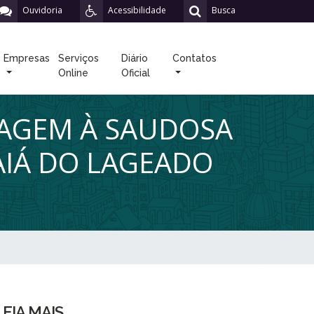
Ouvidoria
Acessibilidade
Busca
Empresas
Serviços
Diário
Contatos
Online
Oficial
NAGEM À SAUDOSA
AIÁ DO LAGEADO
LEIA MAIS