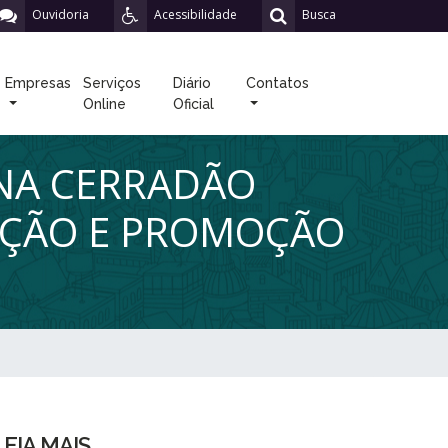
Ouvidoria
Acessibilidade
Busca
Empresas
Serviços
Diário
Contatos
Online
Oficial
INA CERRADÃO
NÇÃO E PROMOÇÃO
LEIA MAIS