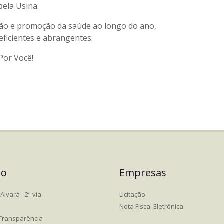
pela Usina.
ção e promoção da saúde ao longo do ano,
 eficientes e abrangentes.
Por Você!
ão
Empresas
Alvará - 2ª via
Licitação
Nota Fiscal Eletrônica
 Transparência