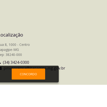
Localização
ua 8, 1000 - Centro
tapagipe-MG
ep: 38240-000
(34) 3424-0300
pmimprensa@itapagipe.mg.gov.br
CONCORDO