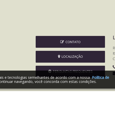
CONTATO
R
I
LOCALIZAÇÃO
C
PERGUNTAS FREQUENTES
iais e tecnologias semelhantes de acordo com a nossa
Política de
ontinuar navegando, você concorda com estas condições.
2026 © Prefeitura Municipal de Itapagipe | Desenvolvido por: