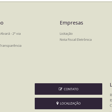
ão
Empresas
Alvará - 2ª via
Licitação
Nota Fiscal Eletrônica
 Transparência
CONTATO
R
I
LOCALIZAÇÃO
C