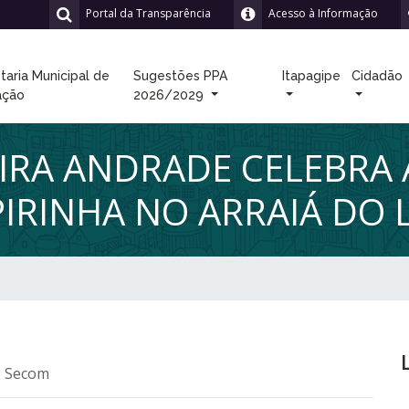
Portal da Transparência
Acesso à Informação
taria Municipal de
Sugestões PPA
Itapagipe
Cidadão
ação
2026/2029
IRA ANDRADE CELEBRA A
IPIRINHA NO ARRAIÁ DO
: Secom