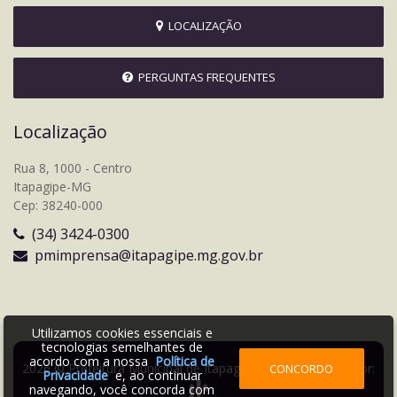
LOCALIZAÇÃO
PERGUNTAS FREQUENTES
Localização
Rua 8, 1000 - Centro
Itapagipe-MG
Cep: 38240-000
(34) 3424-0300
pmimprensa@itapagipe.mg.gov.br
Utilizamos cookies essenciais e
tecnologias semelhantes de
acordo com a nossa
Política de
2026 © Prefeitura Municipal de Itapagipe | Desenvolvido por:
CONCORDO
Privacidade
e, ao continuar
navegando, você concorda com