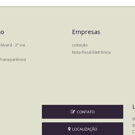
ão
Empresas
Alvará - 2ª via
Licitação
Nota Fiscal Eletrônica
 Transparência
CONTATO
R
I
LOCALIZAÇÃO
C