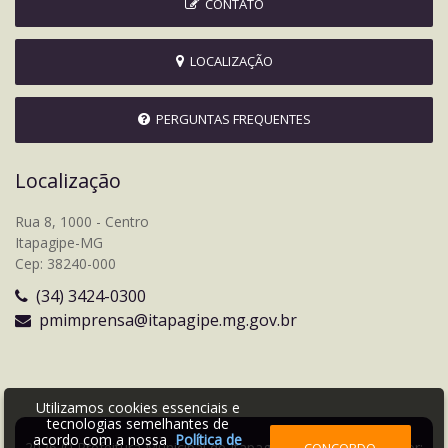
CONTATO
LOCALIZAÇÃO
PERGUNTAS FREQUENTES
Localização
Rua 8, 1000 - Centro
Itapagipe-MG
Cep: 38240-000
(34) 3424-0300
pmimprensa@itapagipe.mg.gov.br
Utilizamos cookies essenciais e
tecnologias semelhantes de
acordo com a nossa
Política de
2026 © Prefeitura Municipal de Itapagipe | Desenvolvido por:
CONCORDO