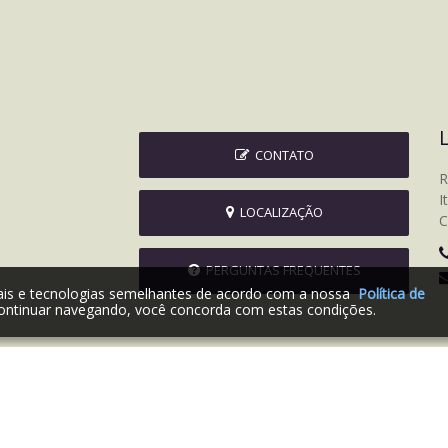
CONTATO
R
I
LOCALIZAÇÃO
C
PERGUNTAS FREQUENTES
iais e tecnologias semelhantes de acordo com a nossa
Política de
ontinuar navegando, você concorda com estas condições.
2026 © Prefeitura Municipal de Itapagipe | Desenvolvido por: