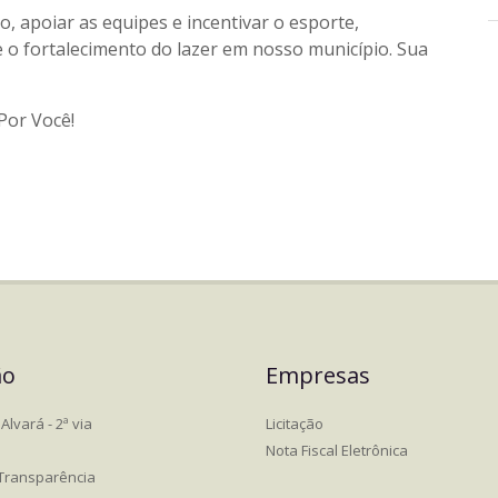
, apoiar as equipes e incentivar o esporte,
e o fortalecimento do lazer em nosso município. Sua
Por Você!
ão
Empresas
Alvará - 2ª via
Licitação
Nota Fiscal Eletrônica
 Transparência