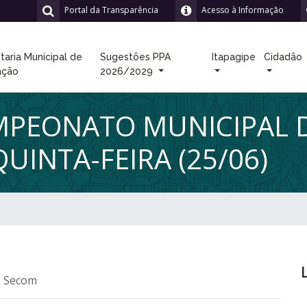
Portal da Transparência
Acesso à Informação
taria Municipal de
Sugestões PPA
Itapagipe
Cidadão
ação
2026/2029
MPEONATO MUNICIPAL 
UINTA-FEIRA (25/06)
: Secom