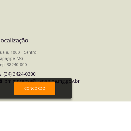
Localização
ua 8, 1000 - Centro
tapagipe-MG
ep: 38240-000
(34) 3424-0300
pmimprensa@itapagipe.mg.gov.br
CONCORDO