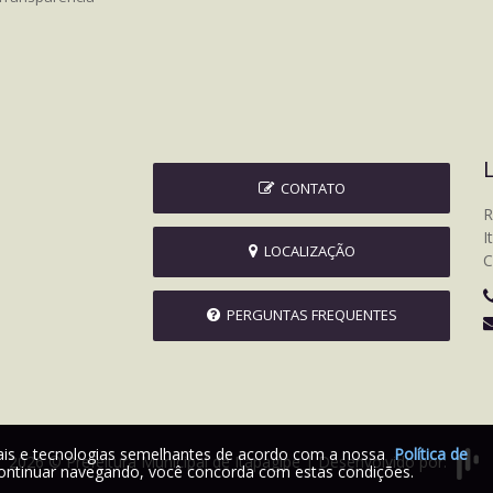
CONTATO
R
I
LOCALIZAÇÃO
C
PERGUNTAS FREQUENTES
iais e tecnologias semelhantes de acordo com a nossa
Política de
2026 © Prefeitura Municipal de Itapagipe | Desenvolvido por:
ontinuar navegando, você concorda com estas condições.