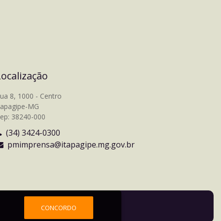
Localização
ua 8, 1000 - Centro
tapagipe-MG
ep: 38240-000
(34) 3424-0300
pmimprensa@itapagipe.mg.gov.br
CONCORDO