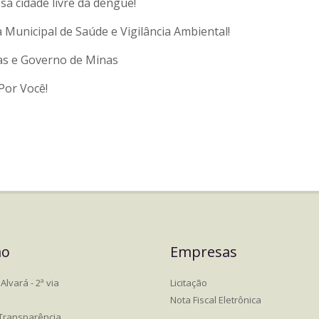
sa cidade livre da dengue!
a Municipal de Saúde e Vigilância Ambiental!
ras e Governo de Minas
Por Você!
ão
Empresas
Alvará - 2ª via
Licitação
Nota Fiscal Eletrônica
 Transparência