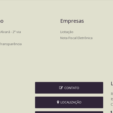
ão
Empresas
Alvará - 2ª via
Licitação
Nota Fiscal Eletrônica
 Transparência
CONTATO
R
I
LOCALIZAÇÃO
C