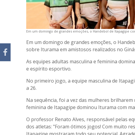
Em um domingo de grandes emoções, o Handebol de Itapagipe conq
Em um domingo de grandes emoções, o Handebol 
sobre Iturama em amistosos realizados no Ginás
As equipes adultas masculina e feminina domin
e espírito esportivo.
No primeiro jogo, a equipe masculina de Itapa
a 26.
Na sequência, foi a vez das mulheres brilharem 
feminina de Itapagipe dominou Iturama com mae
O professor Renato Alves, responsável pelas e
dos atletas: "Foram ótimos jogos! Com muito res
Itapagipe mostraram todo seu potencial. Agrade