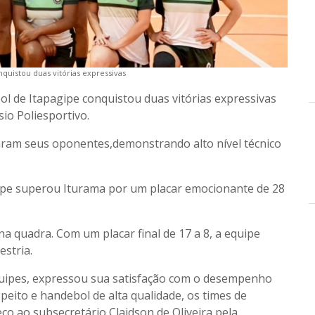
uistou duas vitórias expressivas
de Itapagipe conquistou duas vitórias expressivas
io Poliesportivo.
aram seus oponentes,demonstrando alto nível técnico
gipe superou Iturama por um placar emocionante de 28
na quadra. Com um placar final de 17 a 8, a equipe
stria.
quipes, expressou sua satisfação com o desempenho
peito e handebol de alta qualidade, os times de
ço ao subsecretário Claidson de Oliveira pela