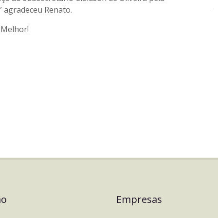
,” agradeceu Renato.
 Melhor!
ão
Empresas