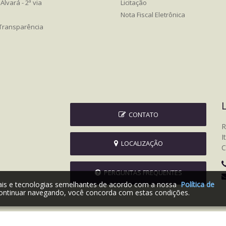
Alvará - 2ª via
Licitação
Nota Fiscal Eletrônica
 Transparência
CONTATO
R
I
LOCALIZAÇÃO
C
PERGUNTAS FREQUENTES
iais e tecnologias semelhantes de acordo com a nossa
Política de
ontinuar navegando, você concorda com estas condições.