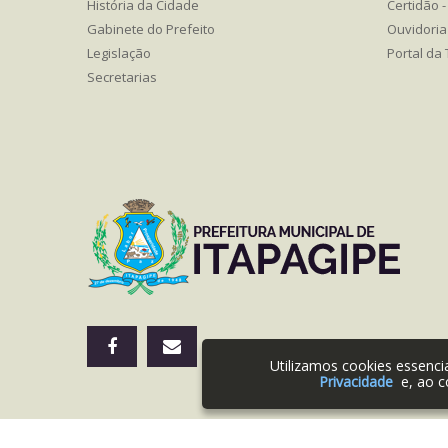
História da Cidade
Certidão - 
Gabinete do Prefeito
Ouvidoria
Legislação
Portal da
Secretarias
Utilizamos cookies essenc
Privacidade
e, ao c