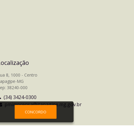
Localização
ua 8, 1000 - Centro
tapagipe-MG
ep: 38240-000
(34) 3424-0300
pmimprensa@itapagipe.mg.gov.br
CONCORDO