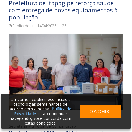
Prefeitura de Itapagipe reforça saúde
com entrega de novos equipamentos à
população
Publicado em: 14/04/2026 11:26
Utilizamos cookies essenciais e
tecnologias semelhantes de
acordo com a nossa
Política de
CONCORDO
Privacidade
e, ao continuar
navegando, você concorda com
estas condições.
Secretaria Municipal de Comunicação